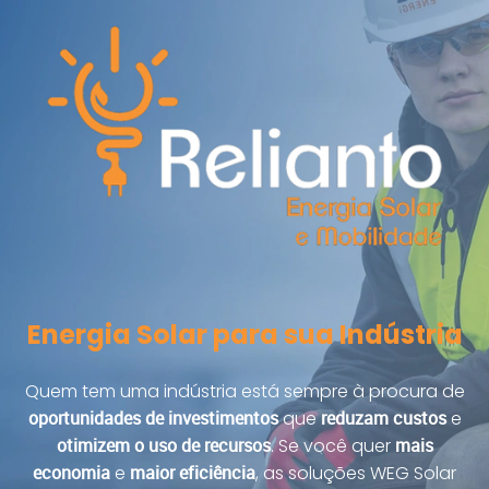
Energia Solar para sua Indústria
Quem tem uma indústria está sempre à procura de
oportunidades de investimentos
que
reduzam custos
e
otimizem o uso de recursos
. Se você quer
mais
economia
e
maior eficiência
, as soluções WEG Solar