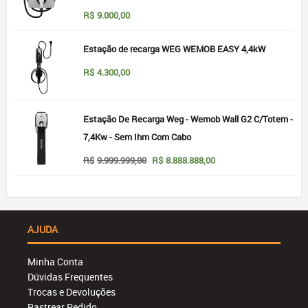
R$
9.000,00
Estação de recarga WEG WEMOB EASY 4,4kW
R$
4.300,00
Estação De Recarga Weg - Wemob Wall G2 C/Totem -
7,4Kw - Sem Ihm Com Cabo
O
O
R$
9.999.999,00
R$
8.888.888,00
preço
preço
original
atual
era:
é:
R$9.999.999,00.
R$8.888.888,00.
AJUDA
Minha Conta
Dúvidas Frequentes
Trocas e Devoluções
Rastrear Pedido