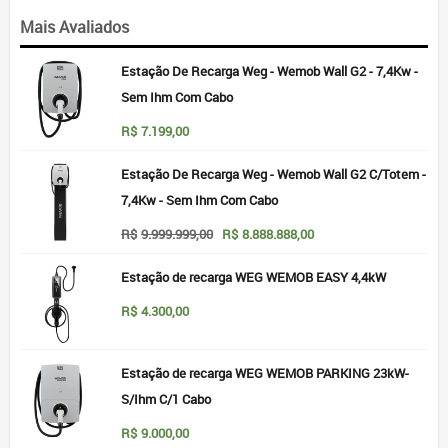
Mais Avaliados
Estação De Recarga Weg - Wemob Wall G2 - 7,4Kw -
Sem Ihm Com Cabo
R$
7.199,00
Estação De Recarga Weg - Wemob Wall G2 C/Totem -
7,4Kw - Sem Ihm Com Cabo
O
O
R$
9.999.999,00
R$
8.888.888,00
preço
preço
original
atual
Estação de recarga WEG WEMOB EASY 4,4kW
era:
é:
R$9.999.999,00.
R$8.888.888,00.
R$
4.300,00
Estação de recarga WEG WEMOB PARKING 23kW-
S/Ihm C/1 Cabo
R$
9.000,00